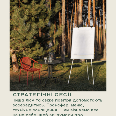
СТРАТЕГІЧНІ СЕСІЇ
Тиша лісу та свіже повітря допомагають
зосередитись. Трансфер, меню,
технічне оснащення — ми візьмемо все
це на себе, щоб ви думали про