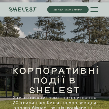
ЗВ’ЯЗАТИСЯ З НАМИ
КОРПОРАТИВНІ
ПОДІЇ В
SHELEST
Заміський комплекс знаходиться за
30 хвилин від Києва та має все для
вдалих бізнес-івентів: конференц-