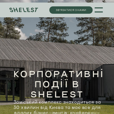
ЗВ’ЯЗАТИСЯ З НАМИ
КОРПОРАТИВНІ
ПОДІЇ В
SHELEST
Заміський комплекс знаходиться за
30 хвилин від Києва та має все для
вдалих бізнес-івентів: конференц-