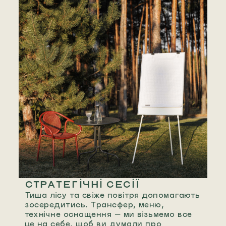
СТРАТЕГІЧНІ СЕСІЇ
Тиша лісу та свіже повітря допомагають
зосередитись. Трансфер, меню,
технічне оснащення — ми візьмемо все
це на себе, щоб ви думали про